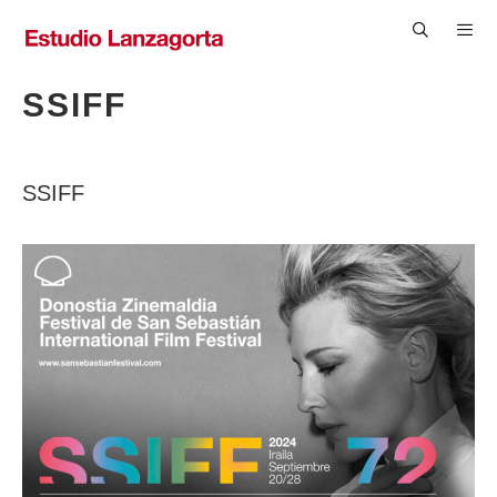
Saltar
al
contenido
Men
SSIFF
SSIFF