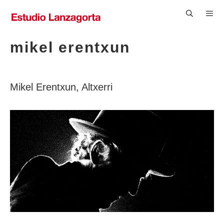
Saltar
al
contenido
Men
mikel erentxun
Mikel Erentxun, Altxerri