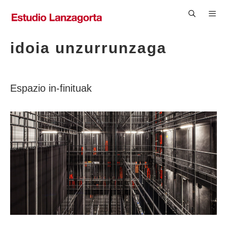
Saltar
al
contenido
Men
idoia unzurrunzaga
Espazio in-finituak