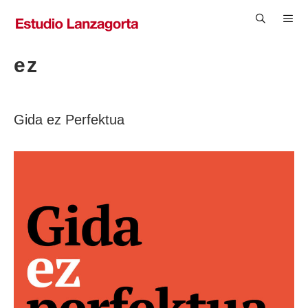
Saltar
al
contenido
Men
ez
Gida ez Perfektua