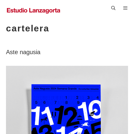
Saltar
al
contenido
Men
cartelera
Aste nagusia