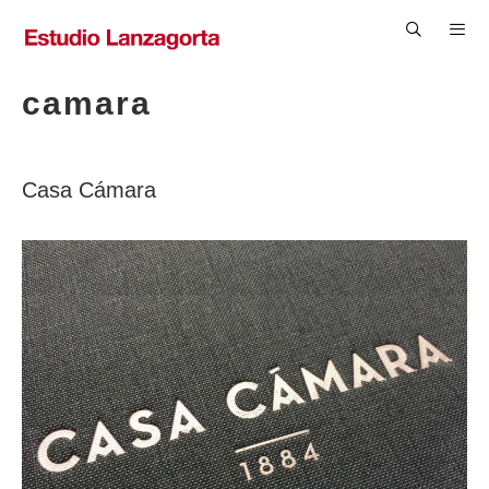
Saltar
al
contenido
Men
camara
Casa Cámara