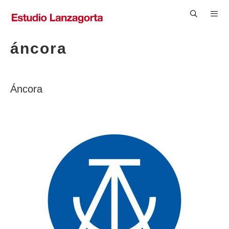
Saltar
al
contenido
Men
áncora
Áncora