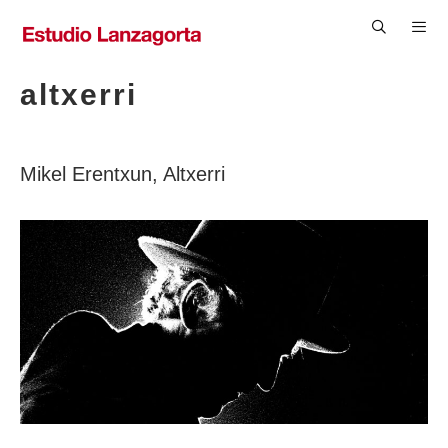
Saltar
al
contenido
Men
altxerri
Mikel Erentxun, Altxerri