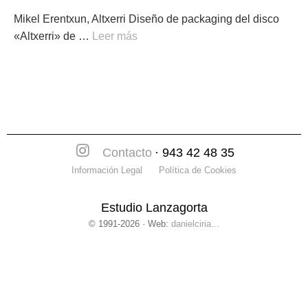
Mikel Erentxun, Altxerri Diseño de packaging del disco
«Altxerri» de …
Leer más
Contacto
· 943 42 48 35
Información Legal
Política de Cookies
Estudio Lanzagorta
© 1991-2026 · Web:
danielciria...