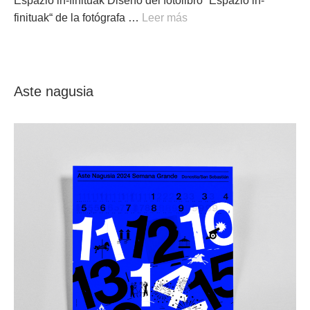
Espazio in-finituak Diseño del fotolibro “Espazio in-
finituak“ de la fotógrafa …
Leer más
Aste nagusia