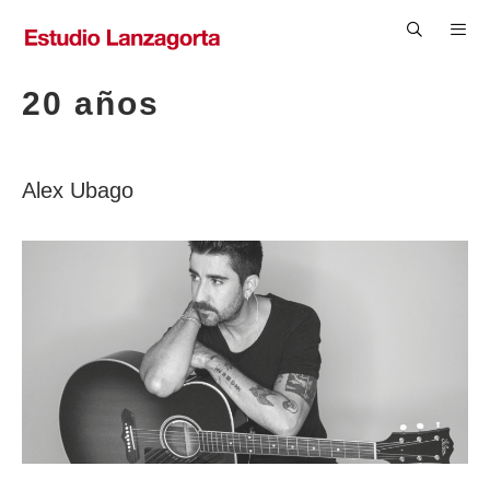
Saltar
al
contenido
Men
20 años
Alex Ubago