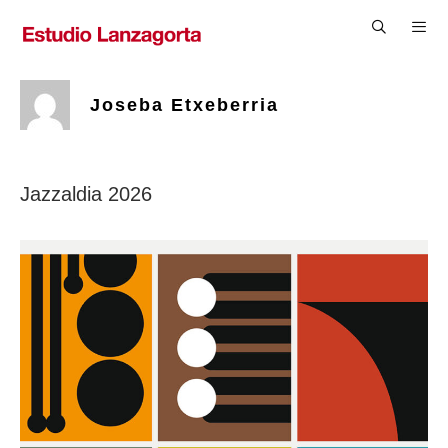
Saltar
al
contenido
Men
Joseba Etxeberria
Jazzaldia 2026